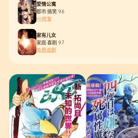
爱情公寓
都市·搞笑 9.6
4K修复
家有儿女
家庭·喜剧 9.7
免费追剧