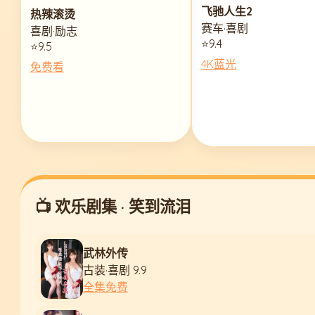
飞驰人生2
热辣滚烫
赛车·喜剧
喜剧·励志
⭐9.4
⭐9.5
4K蓝光
免费看
📺 欢乐剧集 · 笑到流泪
武林外传
古装·喜剧 9.9
全集免费