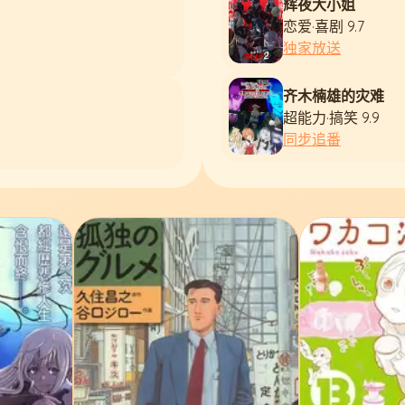
辉夜大小姐
恋爱·喜剧 9.7
独家放送
齐木楠雄的灾难
超能力·搞笑 9.9
同步追番