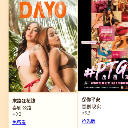
保你平安
末路狂花钱
喜剧·现实
喜剧·公路
⭐9.3
⭐9.2
抢先版
免费看