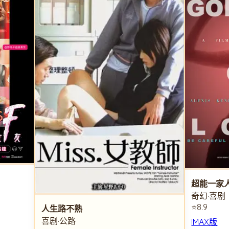
超能一家
奇幻·喜剧
⭐8.9
人生路不熟
喜剧·公路
IMAX版