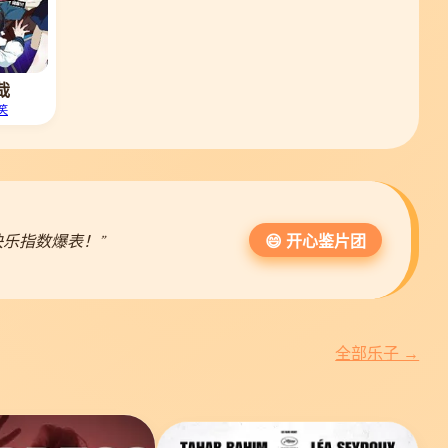
哉
笑
乐指数爆表！”
😄 开心鉴片团
全部乐子 →