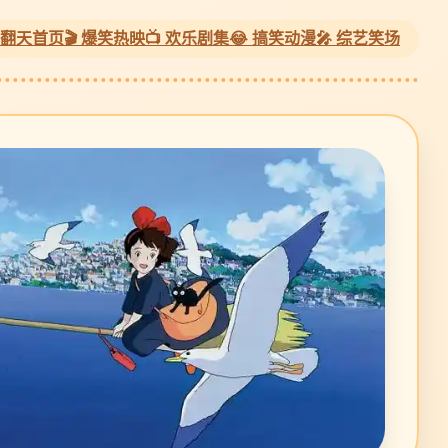
 乐翻天首页
🎬 爆笑热映
📺 欢乐剧集
😂 搞笑动漫
🎤 综艺笑场