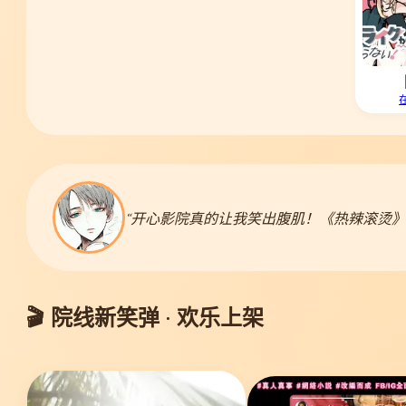
“开心影院真的让我笑出腹肌！《热辣滚烫》
🎬 院线新笑弹 · 欢乐上架