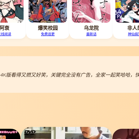
阿衰
爆笑校园
乌龙院
非人
在线阅读
免费追更
最新话
神仙搞
4K版看得又燃又好笑，关键完全没有广告，全家一起笑哈哈，快