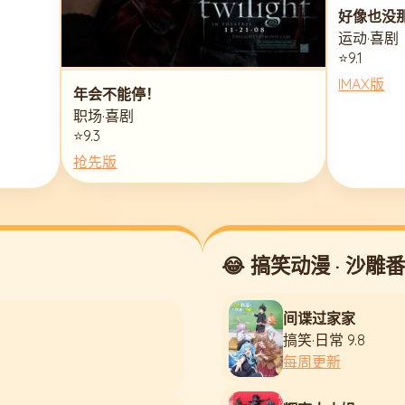
好像也没
运动·喜剧
⭐9.1
IMAX版
年会不能停！
职场·喜剧
⭐9.3
抢先版
😂 搞笑动漫 · 沙雕番
间谍过家家
搞笑·日常 9.8
每周更新