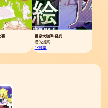
大赛
百变大咖秀·经典
模仿爆笑
4K纯享