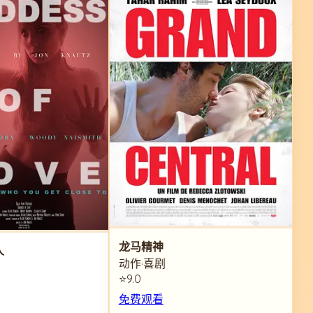
龙马精神
人
动作·喜剧
⭐9.0
免费观看