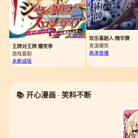
欢乐喜剧人·精华赛
竞演爆笑
王牌对王牌·爆笑季
高清首播
游戏喜剧
未删减版
📚 开心漫画 · 笑料不断